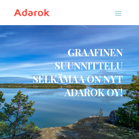
GRAAFINEN
SUUNNITTELU
SELKÄMAA ON NYT
ADAROK OY!