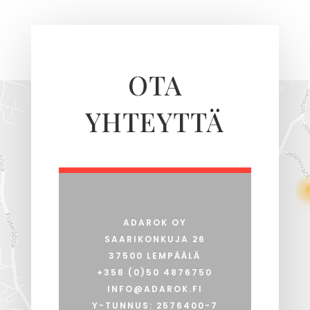
OTA
YHTEYTTÄ
ADAROK OY
SAARIKONKUJA 26
37500 LEMPÄÄLÄ
+358 (0)50 4876750
INFO@ADAROK.FI
Y-TUNNUS: 2576400-7