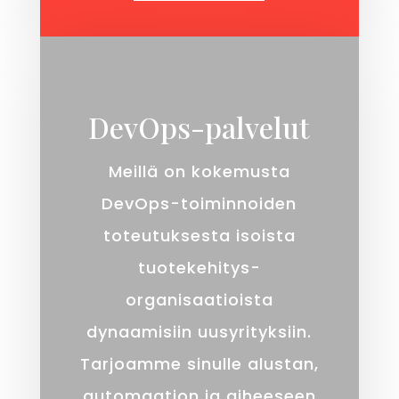
DevOps-palvelut
Meillä on kokemusta
DevOps-toiminnoiden
toteutuksesta isoista
tuote­kehitys­
organisaatioista
dynaamisiin uusyrityksiin.
Tarjoamme sinulle alustan,
automaation ja aiheeseen