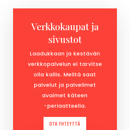
Verkkokaupat ja
sivustot
Laadukkaan ja kestävän
verkkopalvelun ei tarvitse
olla kallis. Meiltä saat
palvelut ja palvelimet
avaimet käteen
-periaatteella
.
OTA YHTEYTTÄ